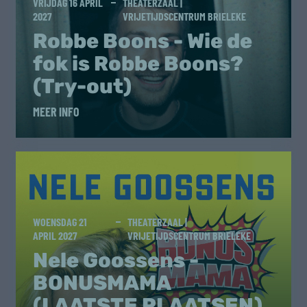
VRIJDAG 16 APRIL
THEATERZAAL |
2027
VRIJETIJDSCENTRUM BRIELEKE
Robbe Boons - Wie de
fok is Robbe Boons?
(Try-out)
MEER INFO
WOENSDAG 21
THEATERZAAL |
APRIL 2027
VRIJETIJDSCENTRUM BRIELEKE
Nele Goossens -
BONUSMAMA
(LAATSTE PLAATSEN)