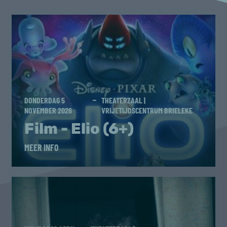
DONDERDAG 5
THEATERZAAL |
NOVEMBER 2026
VRIJETIJDSCENTRUM BRIELEKE
Film - Elio (6+)
MEER INFO