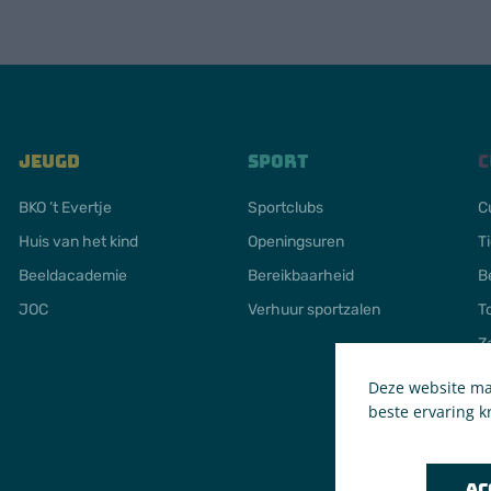
Jeugd
Sport
C
BKO ’t Evertje
Sportclubs
C
Huis van het kind
Openingsuren
T
Beeldacademie
Bereikbaarheid
B
JOC
Verhuur sportzalen
T
Z
Deze website maa
beste ervaring kr
Ac