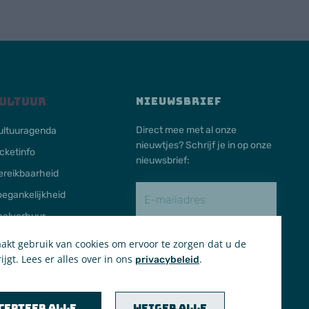
ultuur
NIEUWSBRIEF
Direct mee met al onze
ultuuragenda
nieuwtjes? Schrijf je in op onze
icketinfo
nieuwsbrief:
ereikbaarheid
oegankelijkheid
aalverhuur
kt gebruik van cookies om ervoor te zorgen dat u de
Schrijf in
ijgt. Lees er alles over in ons
.
privacybeleid
cepteer alle
Weiger alle