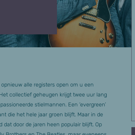
opnieuw alle registers open om u een
et collectief geheugen krijgt twee uur lang
passioneerde stielmannen. Een ‘evergreen’
 die het hele jaar groen blijft. Maar in de
dat door de jaren heen populair blijft. Op
verly Brothers en The Beatles, maar eveneens