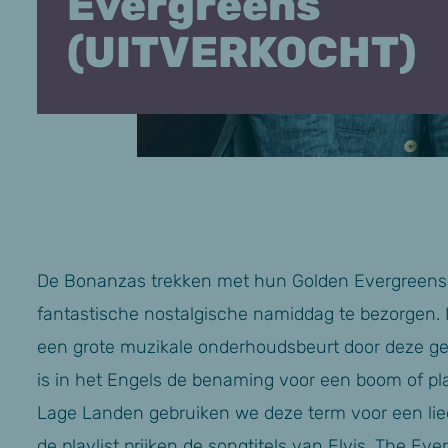
Evergreens
(UITVERKOCHT)
De Bonanzas trekken met hun Golden Evergreens 
fantastische nostalgische namiddag te bezorgen. H
een grote muzikale onderhoudsbeurt door deze ge
is in het Engels de benaming voor een boom of plant
Lage Landen gebruiken we deze term voor een lied 
de playlist prijken de songtitels van Elvis, The E