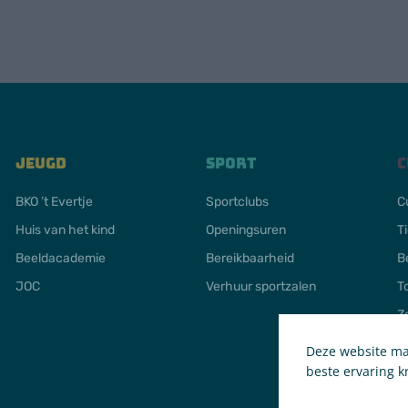
Jeugd
Sport
C
BKO ’t Evertje
Sportclubs
C
Huis van het kind
Openingsuren
T
Beeldacademie
Bereikbaarheid
B
JOC
Verhuur sportzalen
T
Z
Deze website maa
beste ervaring kr