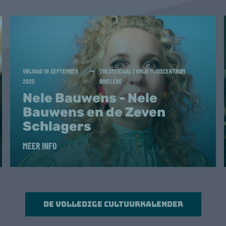
VRIJDAG 19 SEPTEMBER
THEATERZAAL | VRIJETIJDSCENTRUM
2025
BRIELEKE
Nele Bauwens - Nele
Bauwens en de Zeven
Schlagers
MEER INFO
De volledige cultuurkalender