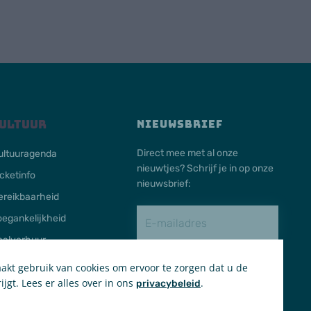
ultuur
NIEUWSBRIEF
Direct mee met al onze
ultuuragenda
nieuwtjes? Schrijf je in op onze
icketinfo
nieuwsbrief:
ereikbaarheid
oegankelijkheid
aalverhuur
kt gebruik van cookies om ervoor te zorgen dat u de
Schrijf in
ijgt. Lees er alles over in ons
.
privacybeleid