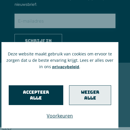
nieuwsbrief:
Schrijf in
Deze website maakt gebruik van cookies om ervoor te
zorgen dat u de beste ervaring krijgt. Lees er alles over
in ons
.
privacybeleid
© 2021 't Brieleke
BE 0207.535.161
Accepteer
Weiger
RPR Antwerpen
alle
alle
Privacyverklaring & cookiebeleid
Voorkeuren
in brand gezet door de maanstekerij