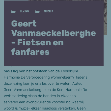
LEZING
MUZIEK
Geert
Vanmaeckelberghe
- Fietsen en
fanfares
Wist je dat een Fietsend Trompetterkorps aan de
basis lag van het ontstaan van de Koninklijke
Harmonie De Verbroedering Wommelgem? Tijdens
deze lezing kom je er alles over te weten. Auteur
Geert Vanmaeckelberghe en de Kon. Harmonie De
Verbroedering slaan de handen in elkaar en
serveren een avondvullende voorstelling waarbij
woord & muziek elkaar naadloos versterken. Geen