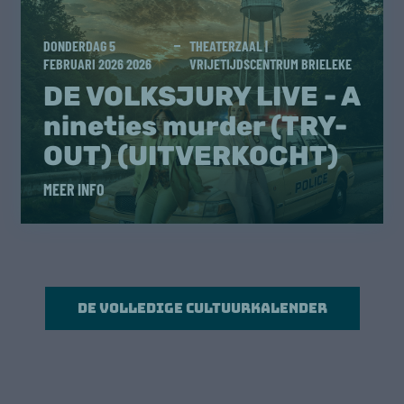
DONDERDAG 5
THEATERZAAL |
FEBRUARI 2026 2026
VRIJETIJDSCENTRUM BRIELEKE
DE VOLKSJURY LIVE - A
nineties murder (TRY-
OUT) (UITVERKOCHT)
MEER INFO
De volledige cultuurkalender