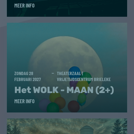
MEER INFO
ZONDAG 28
THEATERZAAL |
FEBRUARI 2027
VRIJETIJDSCENTRUM BRIELEKE
Het WOLK - MAAN (2+)
MEER INFO