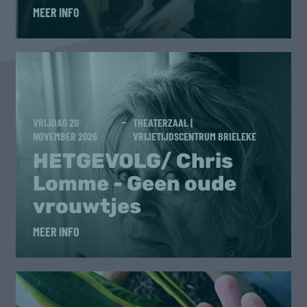
MEER INFO
VRIJDAG 20
THEATERZAAL |
NOVEMBER 2026
VRIJETIJDSCENTRUM BRIELEKE
HETGEVOLG/ Chris
Lomme - Geen oude
vrouwtjes
MEER INFO