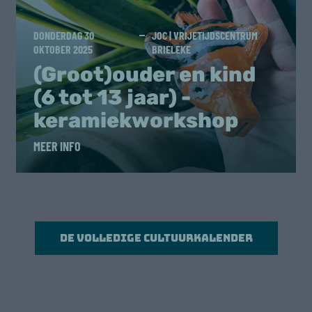
DONDERDAG 30
JOC | VRIJETIJDSCENTRUM
OKTOBER 2025
BRIELEKE
(Groot)ouder en kind
(6 tot 13 jaar) -
keramiekworkshop
MEER INFO
De volledige cultuurkalender