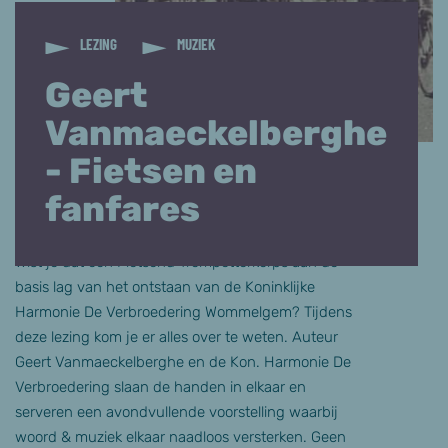
LEZING
MUZIEK
Geert
Vanmaeckelberghe
- Fietsen en
fanfares
Wist je dat een Fietsend Trompetterkorps aan de
basis lag van het ontstaan van de Koninklijke
Harmonie De Verbroedering Wommelgem? Tijdens
deze lezing kom je er alles over te weten. Auteur
Geert Vanmaeckelberghe en de Kon. Harmonie De
Verbroedering slaan de handen in elkaar en
serveren een avondvullende voorstelling waarbij
woord & muziek elkaar naadloos versterken. Geen