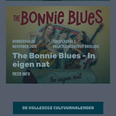
DONDERDAG 26
THEATERZAAL |
NOVEMBER 2026
VRIJETIJDSCENTRUM BRIELEKE
The Bonnie Blues - In
eigen nat
MEER INFO
De volledige cultuurkalender