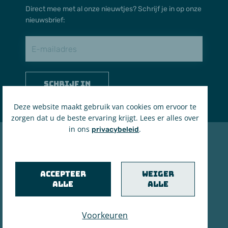
Direct mee met al onze nieuwtjes? Schrijf je in op onze
nieuwsbrief:
Schrijf in
Deze website maakt gebruik van cookies om ervoor te
zorgen dat u de beste ervaring krijgt. Lees er alles over
in ons
.
privacybeleid
© 2021 't Brieleke
BE 0207.535.161
Accepteer
Weiger
RPR Antwerpen
alle
alle
Privacyverklaring & cookiebeleid
Voorkeuren
in brand gezet door de maanstekerij