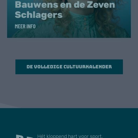
Bauwens en de Zeven
Schlagers
MEER INFO
De volledige cultuurkalender
Hét kloppend hart voor sport,