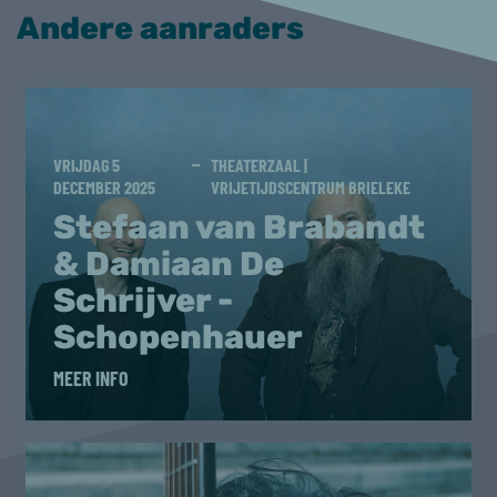
Andere aanraders
VRIJDAG 5
THEATERZAAL |
DECEMBER 2025
VRIJETIJDSCENTRUM BRIELEKE
Stefaan van Brabandt
& Damiaan De
Schrijver -
Schopenhauer
MEER INFO