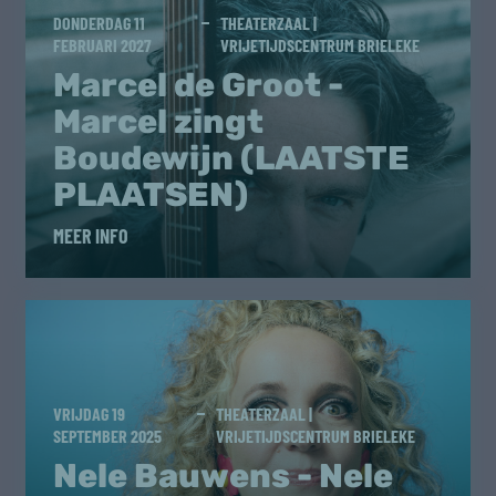
DONDERDAG 11
THEATERZAAL |
FEBRUARI 2027
VRIJETIJDSCENTRUM BRIELEKE
Marcel de Groot -
Marcel zingt
Boudewijn (LAATSTE
PLAATSEN)
MEER INFO
VRIJDAG 19
THEATERZAAL |
SEPTEMBER 2025
VRIJETIJDSCENTRUM BRIELEKE
Nele Bauwens - Nele