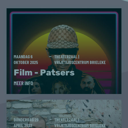
MAANDAG 6
THEATERZAAL |
OKTOBER 2025
VRIJETIJDSCENTRUM BRIELEKE
Film - Patsers
MEER INFO
DONDERDAG 29
THEATERZAAL |
APRIL 2027
VRIJETIJDSCENTRUM BRIELEKE