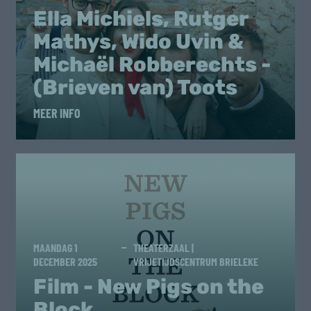
Ella Michiels, Rutger
Mathys, Wido Uvin &
Michaël Robberechts -
(Brieven van) Toots
MEER INFO
MAANDAG 1
THEATERZAAL |
DECEMBER 2025
VRIJETIJDSCENTRUM BRIELEKE
Film - New Pigs on the
Block