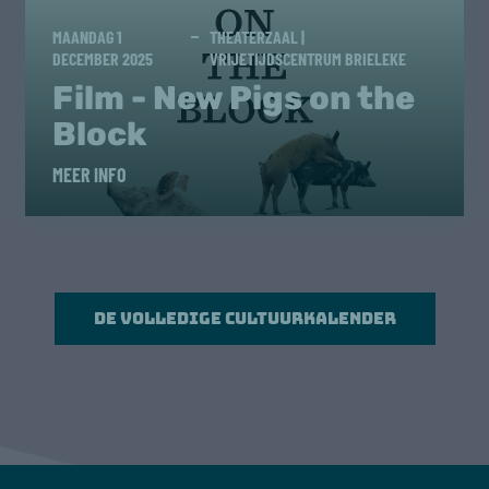
MAANDAG 1
THEATERZAAL |
DECEMBER 2025
VRIJETIJDSCENTRUM BRIELEKE
Film - New Pigs on the
Block
MEER INFO
De volledige cultuurkalender