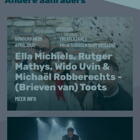
Andere aanraders
DONDERDAG 29
THEATERZAAL |
APRIL 2027
VRIJETIJDSCENTRUM BRIELEKE
Ella Michiels, Rutger
Mathys, Wido Uvin &
Michaël Robberechts -
(Brieven van) Toots
MEER INFO