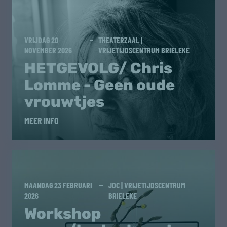
VRIJDAG 20
THEATERZAAL |
NOVEMBER 2026
VRIJETIJDSCENTRUM BRIELEKE
HETGEVOLG/ Chris
Lomme - Geen oude
vrouwtjes
MEER INFO
MAANDAG 23 FEBRUARI
JOC | VRIJETIJDSCENTRUM
2026
BRIELEKE
Workshop