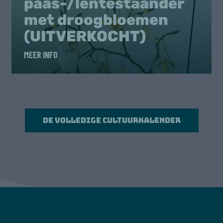
paas-/lentestaander
met droogbloemen
(UITVERKOCHT)
MEER INFO
De volledige cultuurkalender