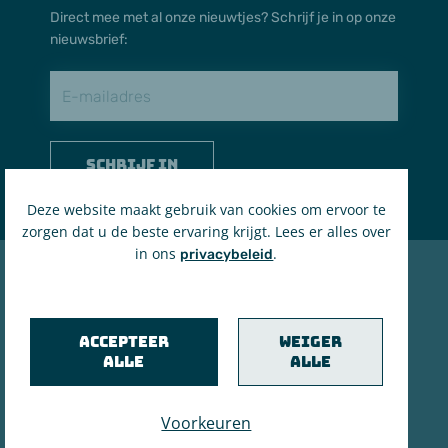
Direct mee met al onze nieuwtjes? Schrijf je in op onze
nieuwsbrief:
Schrijf in
Deze website maakt gebruik van cookies om ervoor te
zorgen dat u de beste ervaring krijgt. Lees er alles over
in ons
.
privacybeleid
© 2021 't Brieleke
BE 0207.535.161
Accepteer
Weiger
RPR Antwerpen
alle
alle
Privacyverklaring & cookiebeleid
Voorkeuren
in brand gezet door de maanstekerij