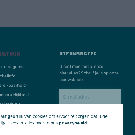
ultuur
NIEUWSBRIEF
Direct mee met al onze
ultuuragenda
nieuwtjes? Schrijf je in op onze
icketinfo
nieuwsbrief:
ereikbaarheid
oegankelijkheid
aalverhuur
kt gebruik van cookies om ervoor te zorgen dat u de
Schrijf in
ijgt. Lees er alles over in ons
.
privacybeleid