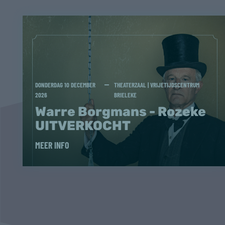
DONDERDAG 10 DECEMBER
THEATERZAAL | VRIJETIJDSCENTRUM
2026
BRIELEKE
Warre Borgmans - Rozeke
UITVERKOCHT
MEER INFO