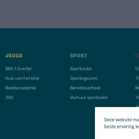
Jeugd
Sport
C
BKO ’t Evertje
Sportclubs
C
Huis van het kind
Openingsuren
T
Beeldacademie
Bereikbaarheid
B
JOC
Verhuur sportzalen
T
Z
Deze website maa
beste ervaring kr