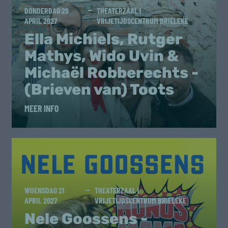
DONDERDAG 29
THEATERZAAL |
APRIL 2027
VRIJETIJDSCENTRUM BRIELEKE
Ella Michiels, Rutger
Mathys, Wido Uvin &
Michaël Robberechts -
(Brieven van) Toots
MEER INFO
WOENSDAG 21
THEATERZAAL |
APRIL 2027
VRIJETIJDSCENTRUM BRIELEKE
Nele Goossens -