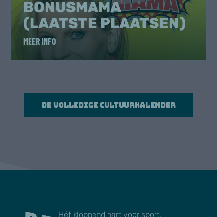
BONUSMAMA
(LAATSTE PLAATSEN)
MEER INFO
De volledige cultuurkalender
Hét kloppend hart voor sport,