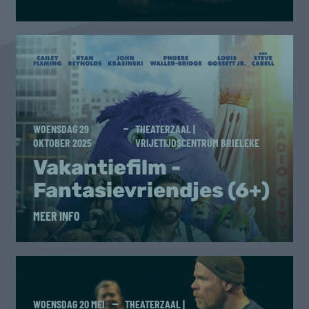
WOENSDAG 29
THEATERZAAL |
OKTOBER 2025
VRIJETIJDSCENTRUM BRIELEKE
Vakantiefilm -
Fantasievriendjes (6+)
MEER INFO
WOENSDAG 20 MEI
THEATERZAAL |