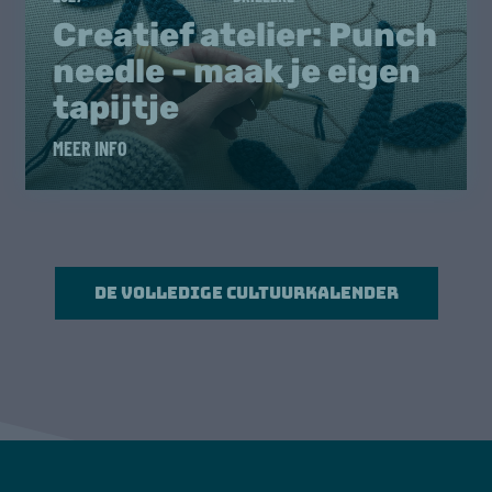
Creatief atelier: Punch
needle - maak je eigen
tapijtje
MEER INFO
De volledige cultuurkalender