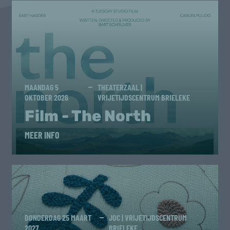
MAANDAG 5
THEATERZAAL |
OKTOBER 2026
VRIJETIJDSCENTRUM BRIELEKE
Film - The North
MEER INFO
DONDERDAG 25 MAART
JOC | VRIJETIJDSCENTRUM
2027
BRIELEKE