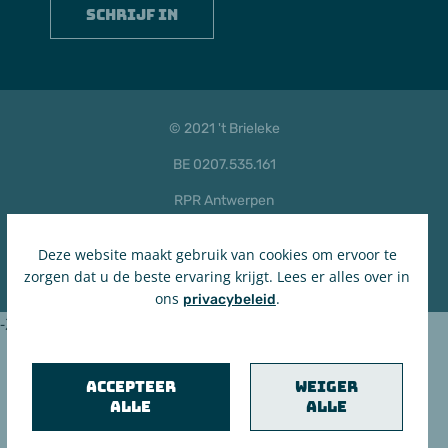
Schrijf in
© 2021 't Brieleke
BE 0207.535.161
RPR Antwerpen
Privacyverklaring & cookiebeleid
Deze website maakt gebruik van cookies om ervoor te
in brand gezet door de maanstekerij
zorgen dat u de beste ervaring krijgt. Lees er alles over in
ons
.
privacybeleid
-2026
Accepteer
Weiger
alle
alle