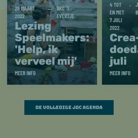
4 TOT
J
29 MAART
BKO 'T
EN MET
B
2022
EVERTJE
7 JULI
Lezing
2022
Speelmakers:
Crea
'Help, ik
doed
verveel mij'
juli
MEER INFO
MEER INFO
De volledige JOC agenda