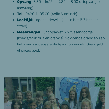
Opvang
: 8.30 - 16.15 u.; 7.30 - 18.00 u. (opvang op
aanvraag)
Tel
.: 0490-11 05 00 (Anita Vlaminck)
ste
Leeftijd:
Lager onderwijs (dus in het 1
leerjaar
zitten)
Meebrengen
:
Lunchpakket, 2 x tussendoortje
(koekje/stuk fruit en drankje), voldoende drank en aan
het weer aangepaste kledij en zonnemelk. Geen geld
of snoep a.u.b.